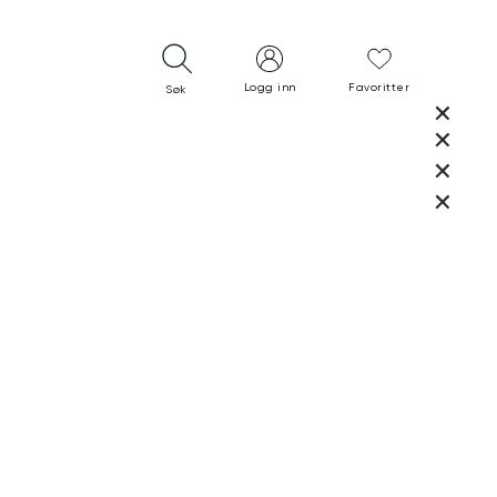
Logg inn
Favoritter
Søk
LUKK
LUKK
RASK LEVERING
GRATIS RETUR
30 DAGERS RETURRETT
LUKK
LUKK