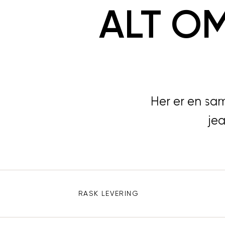
ALT O
Her er en sa
1 
By
jea
Sidebunn
RASK LEVERING