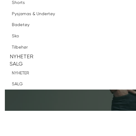
Shorts
Finn butikk
Pysjamas & Undertøy
Pysjamas & Undertøy
Sko
Badetøy
Tilbehør
Sko
NYHETER
SALG
Tilbehør
NYHETER
NYHETER
SALG
SALG
NYHETER
SALG