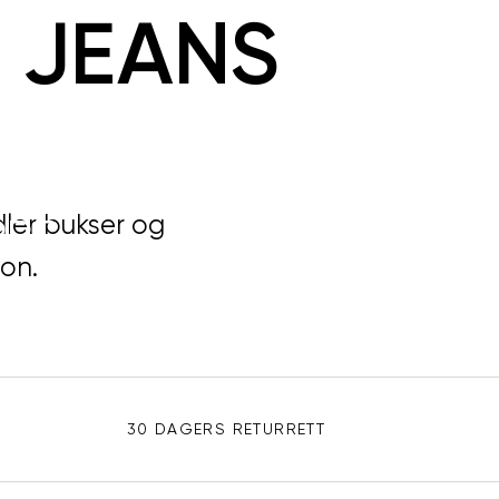
 JEANS
ler bukser og
RRE
orm
jon.
30 DAGERS RETURRETT