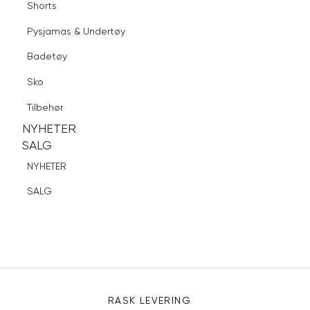
Shorts
T-skjorter & Piqué
Finn butikk
Pysjamas & Undertøy
Bukser & Jeans
Pysjamas & Undertøy
Sko
Blazere
Badetøy
Tilbehør
Dressbukser
Sko
NYHETER
Shorts
SALG
Tilbehør
Pysjamas & Undertøy
NYHETER
NYHETER
Badetøy
SALG
SALG
Sko
NYHETER
Tilbehør
SALG
Sidebunn
RASK LEVERING