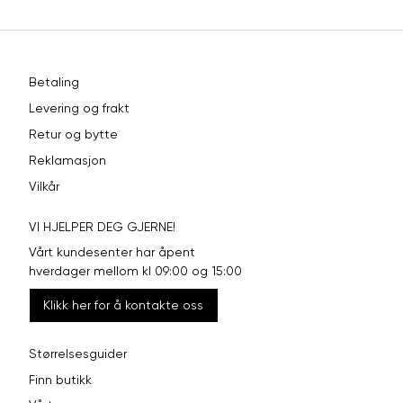
Betaling
Levering og frakt
Retur og bytte
Reklamasjon
Vilkår
VI HJELPER DEG GJERNE!
Vårt kundesenter har åpent
hverdager mellom kl 09:00 og 15:00
Klikk her for å kontakte oss
Størrelsesguider
Finn butikk