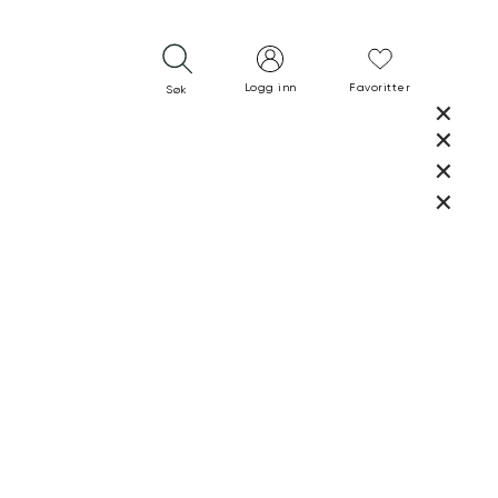
Logg inn
Favoritter
Søk
LUKK
LUKK
RASK LEVERING
GRATIS RETUR
30 DAGERS RETURRETT
LUKK
LUKK