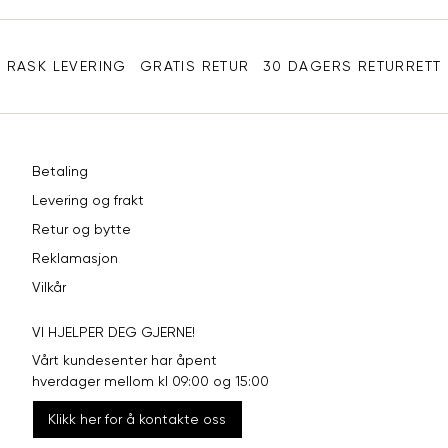
Sidebunn
RASK LEVERING
GRATIS RETUR
30 DAGERS RETURRETT
Betaling
Levering og frakt
Retur og bytte
Reklamasjon
Vilkår
VI HJELPER DEG GJERNE!
Vårt kundesenter har åpent
hverdager mellom kl 09:00 og 15:00
Klikk her for å kontakte oss