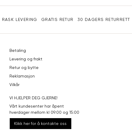
Sidebunn
RASK LEVERING
GRATIS RETUR
30 DAGERS RETURRETT
Betaling
Levering og frakt
Retur og bytte
Reklamasjon
Vilkår
VI HJELPER DEG GJERNE!
Vårt kundesenter har åpent
hverdager mellom kl 09:00 og 15:00
Klikk her for å kontakte oss