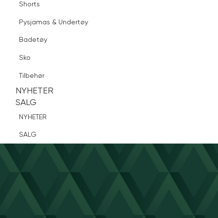
Shorts
Finn butikk
Pysjamas & Undertøy
Pysjamas & Undertøy
Sko
Badetøy
Tilbehør
Logg inn
Favoritter
Søk
Sko
NYHETER
SALG
Tilbehør
NYHETER
NYHETER
SALG
SALG
NYHETER
SALG