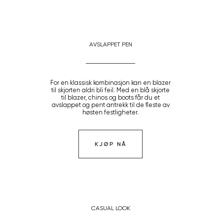
AVSLAPPET PEN
For en klassisk kombinasjon kan en blazer
til skjorten aldri bli feil. Med en blå skjorte
til blazer, chinos og boots får du et
avslappet og pent antrekk til de fleste av
høsten festligheter.
KJØP NÅ
CASUAL LOOK