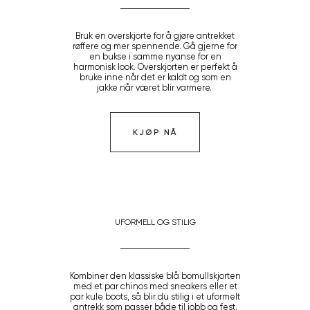
Bruk en overskjorte for å gjøre antrekket
røffere og mer spennende. Gå gjerne for
en bukse i samme nyanse for en
harmonisk look. Overskjorten er perfekt å
bruke inne når det er kaldt og som en
jakke når været blir varmere.
KJØP NÅ
UFORMELL OG STILIG
Kombiner den klassiske blå bomullskjorten
med et par chinos med sneakers eller et
par kule boots, så blir du stilig i et uformelt
antrekk som passer både til jobb og fest.