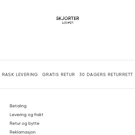
Et elsket plagg
SLIK VASKER DU
SKJORTEN
SKJORTEGUIDE
med en lang
Så holder du den
Finn den perfekte
historie helt
SKJORTER
fin lenger.
skjorten for deg.
tilbake til antikken
LES MER
Sidebunn
RASK LEVERING
GRATIS RETUR
30 DAGERS RETURRETT
Betaling
Levering og frakt
Retur og bytte
Reklamasjon