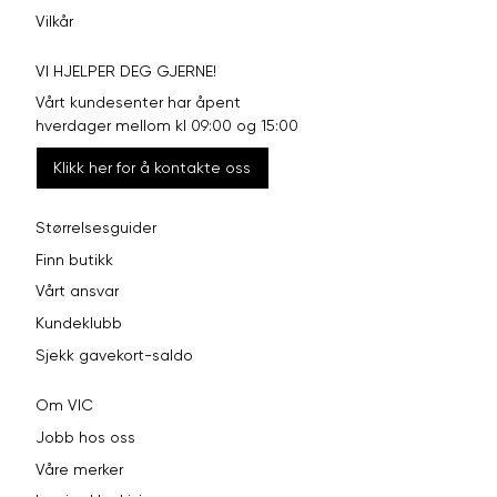
Vilkår
VI HJELPER DEG GJERNE!
Vårt kundesenter har åpent
hverdager mellom kl 09:00 og 15:00
Klikk her for å kontakte oss
Størrelsesguider
Finn butikk
Vårt ansvar
Kundeklubb
Sjekk gavekort-saldo
Om VIC
Jobb hos oss
Våre merker