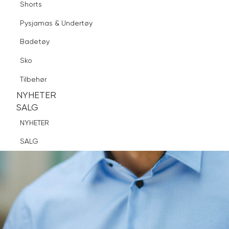
Shorts
Finn butikk
Pysjamas & Undertøy
Pysjamas & Undertøy
Sko
Badetøy
Tilbehør
Logg inn
Favoritter
Søk
Sko
NYHETER
SALG
Tilbehør
NYHETER
NYHETER
SALG
SALG
NYHETER
SALG