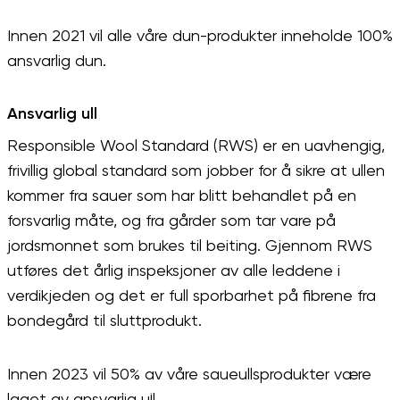
Innen 2021 vil alle våre dun-produkter inneholde 100%
ansvarlig dun.
Ansvarlig ull
Responsible Wool Standard (RWS) er en uavhengig,
frivillig global standard som jobber for å sikre at ullen
kommer fra sauer som har blitt behandlet på en
forsvarlig måte, og fra gårder som tar vare på
jordsmonnet som brukes til beiting. Gjennom RWS
utføres det årlig inspeksjoner av alle leddene i
verdikjeden og det er full sporbarhet på fibrene fra
bondegård til sluttprodukt.
Innen 2023 vil 50% av våre saueullsprodukter være
DYREVELFERD OG
laget av ansvarlig ull.