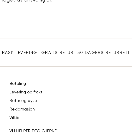
MATERIALER
VÅRT ANSVAR
MILJØ
SAMARBEID
Sidebunn
RASK LEVERING
GRATIS RETUR
30 DAGERS RETURRETT
Betaling
Levering og frakt
Retur og bytte
Reklamasjon
Vilkår
VI HJELPER DEG GJERNE!