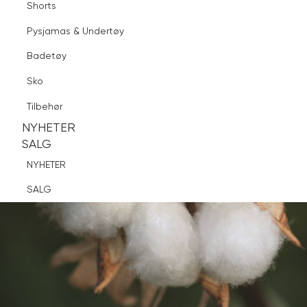
Shorts
Finn butikk
Pysjamas & Undertøy
Pysjamas & Undertøy
Sko
Badetøy
Tilbehør
Logg inn
Favoritter
Søk
Sko
NYHETER
SALG
Tilbehør
NYHETER
NYHETER
SALG
SALG
NYHETER
SALG