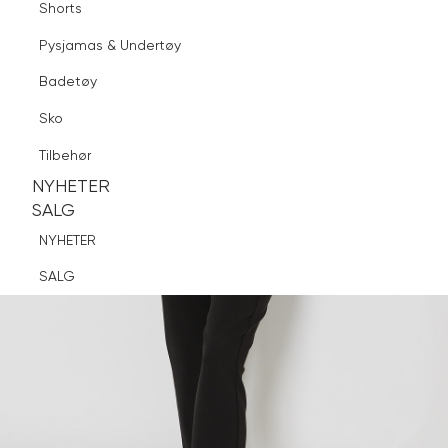
Shorts
Finn butikk
Pysjamas & Undertøy
Pysjamas & Undertøy
Sko
Badetøy
Tilbehør
Logg inn
Favoritter
Søk
Sko
NYHETER
SALG
Tilbehør
NYHETER
NYHETER
SALG
SALG
NYHETER
SALG