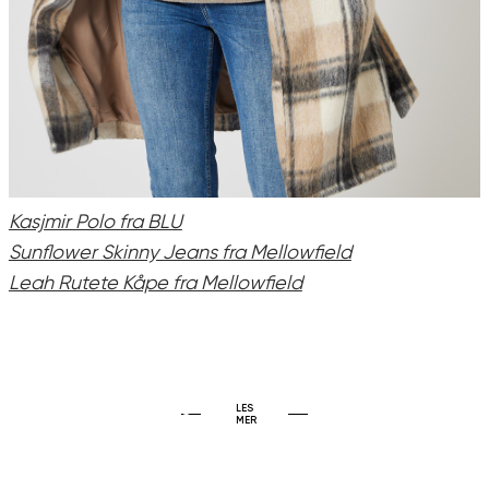
Kasjmir Polo fra BLU
Sunflower Skinny Jeans fra Mellowfield
Leah Rutete Kåpe fra Mellowfield
KOSELIG STRIKK
Luxury Loungewear
Sesongens fineste
LES
100% cashmere
gensere
MER