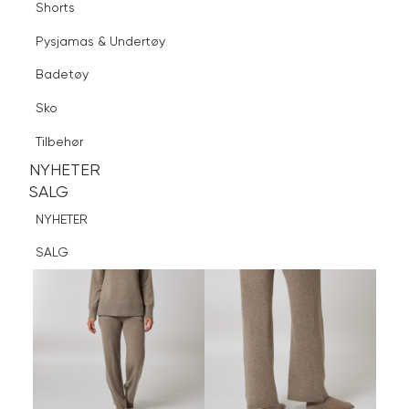
Shorts
Finn butikk
Pysjamas & Undertøy
Pysjamas & Undertøy
Sko
Badetøy
Tilbehør
Logg inn
Favoritter
Søk
Sko
NYHETER
SALG
Tilbehør
NYHETER
NYHETER
SALG
SALG
NYHETER
SALG