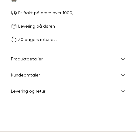
Fri frakt på ordre over 1000,-
Størrels
Få v
Levering på døren
30 dagers returrett
Vi gir beskjed hvis varen 
ønsket 
L
Størrelser
Klesstørrelser
Jea
Produktdetaljer
XS
S
XS
34
26-
Kundeomtaler
S
36
28-
XXL
Levering og retur
M
38
29-
Din
L
40
31
e-
XL
42
32
post
Sidebunn