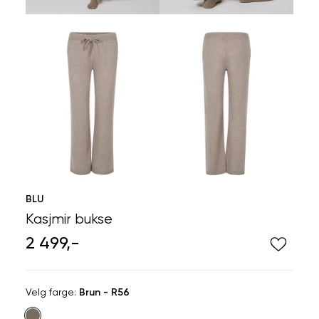
BLU
Kasjmir bukse
2 499,-
Velg
Velg farge:
Brun - R56
farge