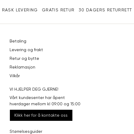
XXL
44
33
RASK LEVERING
GRATIS RETUR
30 DAGERS RETURRETT
Betaling
Levering og frakt
Retur og bytte
Reklamasjon
Vilkår
VI HJELPER DEG GJERNE!
Vårt kundesenter har åpent
hverdager mellom kl 09:00 og 15:00
Klikk her for å kontakte oss
Størrelsesguider