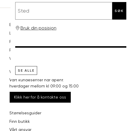
Sted
SØK
Betaling
Bruk din posisjon
Levering og frakt
Retur og bytte
Reklamasjon
Vilkår
SE ALLE
VI HJELPER DEG GJERNE!
Vårt kundesenter har åpent
hverdager mellom kl 09:00 og 15:00
Klikk her for å kontakte oss
Størrelsesguider
Finn butikk
Vårt ansvar