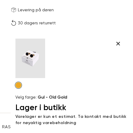
Størrels
Få v
Levering på døren
30 dagers returrett
Vi gir beskjed hvis varen 
ønsket 
L
Produktdetaljer
Din
Kundeomtaler
e-
post
Levering og retur
Velg
farge
Velg farge:
Gul - Old Gold
Lager i butikk
Sidebunn
Varelager er kun et estimat. Ta kontakt med butikk
for nøyaktig varebeholdning
RASK LEVERING
GRATIS RETUR
30 DAGERS RETURRETT