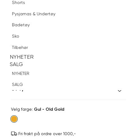
Shorts
Finn butikk
Pysjamas & Undertøy
Pysjamas & Undertøy
Sko
Badetøy
Tilbehør
Logg inn
Favoritter
Søk
Sko
NYHETER
SALG
Tilbehør
NYHETER
NYHETER
SALG
SALG
AMANDA C
NYHETER
Mansjettknapper
SALG
599,-
Velg
Velg farge:
Gul - Old Gold
farge
Fri frakt på ordre over 1000,-