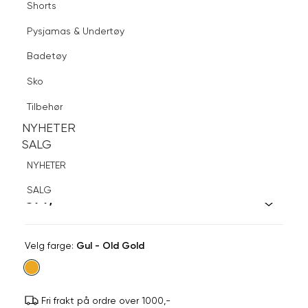
Shorts
Finn butikk
Pysjamas & Undertøy
Pysjamas & Undertøy
Sko
Badetøy
Tilbehør
Logg inn
Favoritter
Søk
Sko
NYHETER
SALG
Tilbehør
NYHETER
NYHETER
SALG
SALG
AMANDA C
NYHETER
Mansjettknapper
SALG
599,-
Velg
Velg farge:
Gul - Old Gold
farge
Fri frakt på ordre over 1000,-