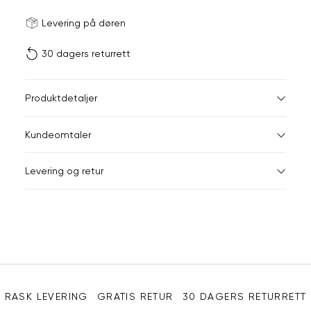
Størrels
Få v
Levering på døren
30 dagers returrett
Vi gir beskjed hvis varen 
ønsket 
L
Produktdetaljer
Din
Kundeomtaler
e-
post
Levering og retur
Sidebunn
RASK LEVERING
GRATIS RETUR
30 DAGERS RETURRETT