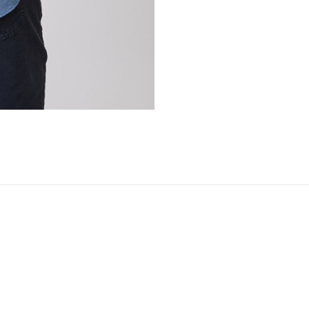
er
arsel