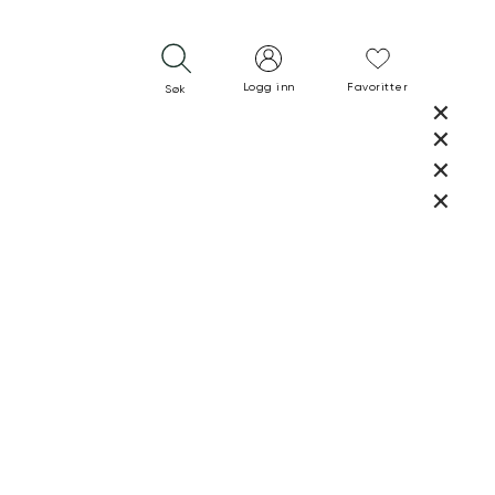
Logg inn
Favoritter
Søk
LUKK
LUKK
RASK LEVERING
GRATIS RETUR
30 DAGERS RETURRETT
LUKK
LUKK