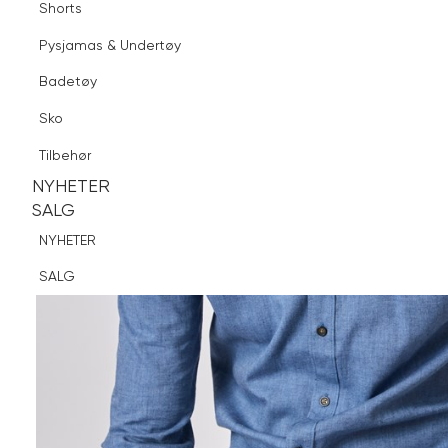
Shorts
Finn butikk
Pysjamas & Undertøy
Pysjamas & Undertøy
Sko
Badetøy
Tilbehør
Sko
NYHETER
SALG
Tilbehør
NYHETER
NYHETER
SALG
SALG
NYHETER
SALG