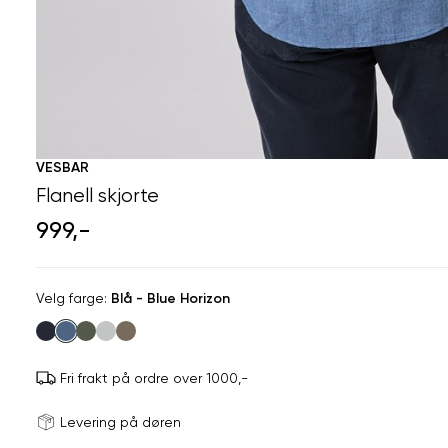
VESBAR
Flanell skjorte
999,-
Velg
Velg farge:
Blå - Blue Horizon
farge
Fri frakt på ordre over 1000,-
Størrels
Få v
Levering på døren