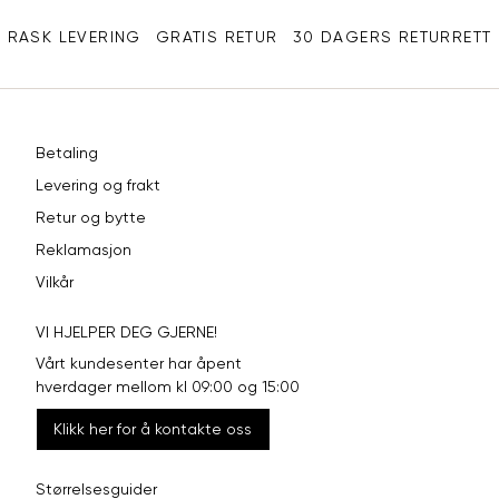
Ermlengde
86
89
92
RASK LEVERING
GRATIS RETUR
30 DAGERS RETURRETT
Rygglengde
76
78
80
REGULAR FIT, NORMA
Betaling
Levering og frakt
Størrelse
S
M
L
Retur og bytte
Halsvidde
38
40
42
Reklamasjon
Vilkår
Bryst
104
110
116
VI HJELPER DEG GJERNE!
Liv
100
106
112
Vårt kundesenter har åpent
Ermlengde
86
89
92
hverdager mellom kl 09:00 og 15:00
Klikk her for å kontakte oss
74-
76-
Rygglengde
78-80
76
78
Størrelsesguider