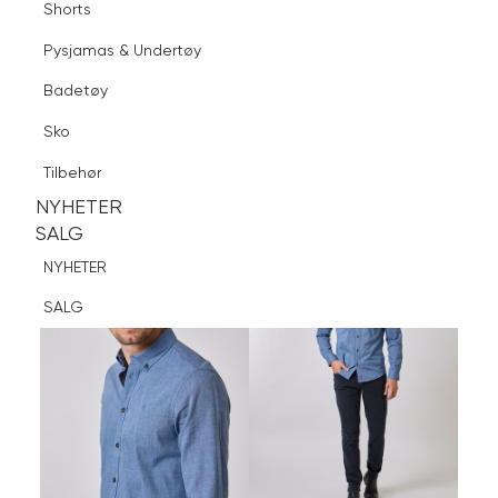
Shorts
Finn butikk
Pysjamas & Undertøy
Pysjamas & Undertøy
Sko
Badetøy
Tilbehør
Logg inn
Favoritter
Søk
Sko
NYHETER
SALG
Tilbehør
NYHETER
NYHETER
SALG
SALG
NYHETER
SALG