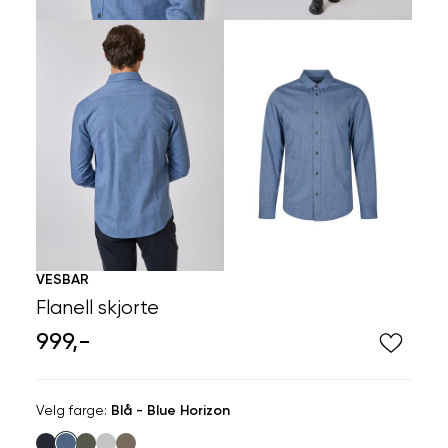
VESBAR
Flanell skjorte
999,-
Velg
Velg farge:
Blå - Blue Horizon
farge