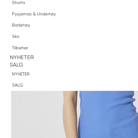
Shorts
Finn butikk
Pysjamas & Undertøy
Pysjamas & Undertøy
Sko
Badetøy
Tilbehør
Sko
NYHETER
SALG
Tilbehør
NYHETER
NYHETER
SALG
SALG
NYHETER
SALG