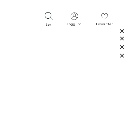
Logg inn
Favoritter
Søk
LUKK
LUKK
RASK LEVERING
GRATIS RETUR
30 DAGERS RETURRETT
LUKK
LUKK