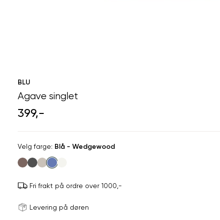
BLU
Agave singlet
399,-
Velg
Velg farge:
Blå - Wedgewood
farge
Fri frakt på ordre over 1000,-
Størrels
Få v
Levering på døren