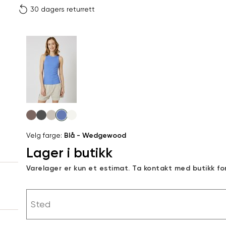
30 dagers returrett
Vi gir beskjed hvis varen 
ønsket 
L
Størrelser
Klesstørrelser
Br
Produktdetaljer
XS
S
XS
34
78
Kundeomtaler
S
36
82
XXL
Levering og retur
M
38
86
Velg
Din
farge
L
40
90
Velg farge:
Blå - Wedgewood
e-
Lager i butikk
XL
42
94
post
Sidebunn
Varelager er kun et estimat. Ta kontakt med butikk fo
XXL
44
98
RASK LEVERING
Sted