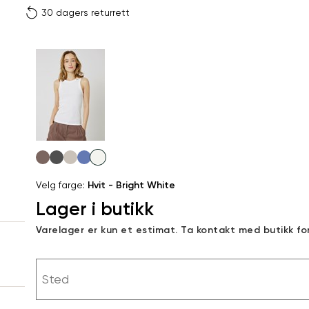
30 dagers returrett
Vi gir beskjed hvis varen 
ønsket 
L
Størrelser
Klesstørrelser
Br
Produktdetaljer
XS
S
XS
34
78
Kundeomtaler
S
36
82
XXL
Levering og retur
M
38
86
Velg
Din
farge
L
40
90
Velg farge:
Hvit - Bright White
e-
Lager i butikk
XL
42
94
post
Sidebunn
Varelager er kun et estimat. Ta kontakt med butikk fo
XXL
44
98
RASK LEVERING
Sted