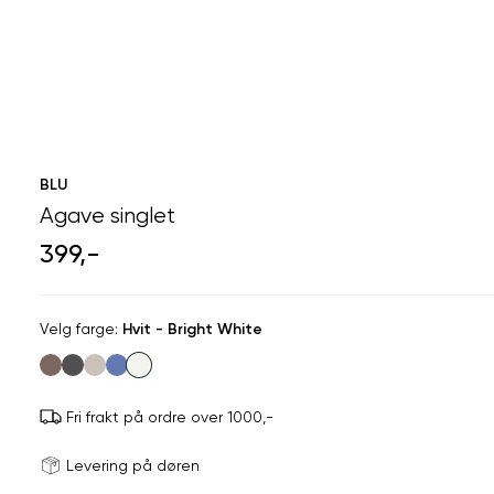
BLU
Agave singlet
399,-
Velg
Velg farge:
Hvit - Bright White
farge
Fri frakt på ordre over 1000,-
Størrels
Få v
Levering på døren