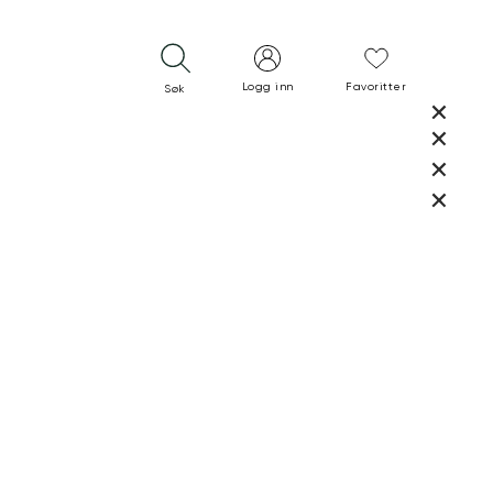
Logg inn
Favoritter
Søk
LUKK
LUKK
RASK LEVERING
GRATIS RETUR
30 DAGERS RETURRETT
LUKK
LUKK