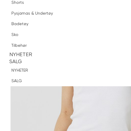
Shorts
Finn butikk
Pysjamas & Undertøy
Pysjamas & Undertøy
Sko
Badetøy
Tilbehør
Sko
NYHETER
SALG
Tilbehør
NYHETER
NYHETER
SALG
SALG
NYHETER
SALG