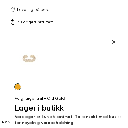
Størrels
Få v
Levering på døren
30 dagers returrett
Vi gir beskjed hvis varen 
ønsket 
L
Produktdetaljer
ONESIZE
Kundeomtaler
Din
Levering og retur
e-
post
Velg
farge
Velg farge:
Gul - Old Gold
Lager i butikk
Sidebunn
Varelager er kun et estimat. Ta kontakt med butikk
RASK LEVERING
GRATIS RETUR
30 DAGERS RETURRETT
for nøyaktig varebeholdning