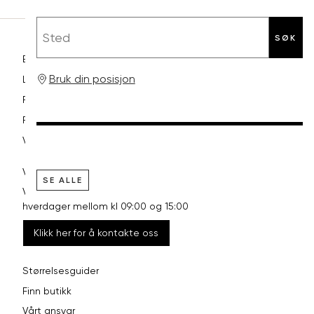
Sted
SØK
Betaling
Bruk din posisjon
Levering og frakt
Retur og bytte
Reklamasjon
Vilkår
VI HJELPER DEG GJERNE!
SE ALLE
Vårt kundesenter har åpent
hverdager mellom kl 09:00 og 15:00
Klikk her for å kontakte oss
Størrelsesguider
Finn butikk
Vårt ansvar