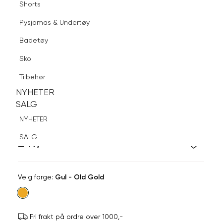
Shorts
Finn butikk
Pysjamas & Undertøy
Pysjamas & Undertøy
Sko
Badetøy
Tilbehør
Logg inn
Favoritter
Søk
Sko
NYHETER
SALG
Tilbehør
NYHETER
NYHETER
SALG
SALG
SNÖ OF SWEDEN
NYHETER
Lovely Ring
SALG
249,-
Velg
Velg farge:
Gul - Old Gold
farge
Fri frakt på ordre over 1000,-