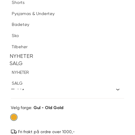
Shorts
Finn butikk
Pysjamas & Undertøy
Pysjamas & Undertøy
Sko
Badetøy
Tilbehør
Logg inn
Favoritter
Søk
Sko
NYHETER
SALG
Tilbehør
NYHETER
NYHETER
SALG
SALG
SNÖ OF SWEDEN
NYHETER
Lovely Ring
SALG
249,-
Velg
Velg farge:
Gul - Old Gold
farge
Fri frakt på ordre over 1000,-