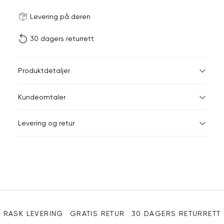
Størrels
Få v
Levering på døren
30 dagers returrett
Vi gir beskjed hvis varen 
ønsket 
L
Produktdetaljer
ONESIZE
Kundeomtaler
Din
Levering og retur
e-
post
Sidebunn
RASK LEVERING
GRATIS RETUR
30 DAGERS RETURRETT