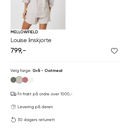
MELLOWFIELD
Louise linskjorte
799,-
Velg
Velg farge:
Grå - Oatmeal
farge
Fri frakt på ordre over 1000,-
Størrels
Få v
Levering på døren
30 dagers returrett
Vi gir beskjed hvis varen 
ønsket 