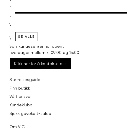
Retur og bytte
Reklamasjon
Vilkår
SE ALLE
VI HJELPER DEG GJERNE!
Vårt kundesenter har åpent
hverdager mellom kl 09:00 og 15:00
Klikk her for å kontakte oss
Størrelsesguider
Finn butikk
Vårt ansvar
Kundeklubb
Sjekk gavekort-saldo
Om VIC