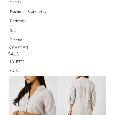
Shorts
Finn butikk
Pysjamas & Undertøy
Pysjamas & Undertøy
Sko
Badetøy
Tilbehør
Logg inn
Favoritter
Søk
Sko
NYHETER
SALG
Tilbehør
NYHETER
NYHETER
SALG
SALG
NYHETER
SALG