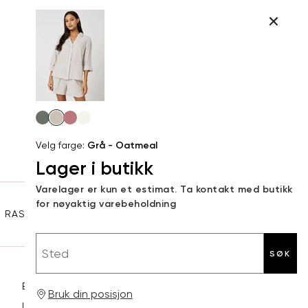
L
Størrelser
Klesstørrelser
Br
Produktdetaljer
34
36
XS
34
78
Kundeomtaler
S
36
82
44
Levering og retur
M
38
86
Velg
Din
farge
L
40
90
Velg farge:
Grå - Oatmeal
e-
Lager i butikk
XL
42
94
post
Sidebunn
Varelager er kun et estimat. Ta kontakt med butikk
XXL
44
98
for nøyaktig varebeholdning
RASK LEVERING
GRATIS RETUR
30 DAGERS RETURRETT
Sted
SØK
Betaling
Bruk din posisjon
Levering og frakt