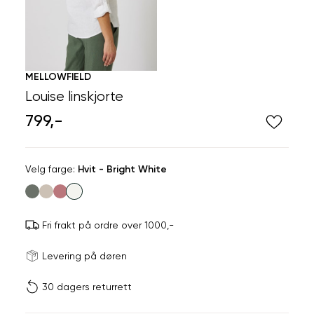
MELLOWFIELD
Louise linskjorte
799,-
Velg
Velg farge:
Hvit - Bright White
farge
Fri frakt på ordre over 1000,-
Størrels
Få v
Levering på døren
30 dagers returrett
Vi gir beskjed hvis varen 
ønsket 