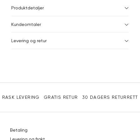
L
Størrelser
Klesstørrelser
Br
Produktdetaljer
34
36
XS
34
78
Kundeomtaler
S
36
82
44
Levering og retur
M
38
86
Din
L
40
90
e-
XL
42
94
post
Sidebunn
XXL
44
98
RASK LEVERING
GRATIS RETUR
30 DAGERS RETURRETT
Betaling
Levering og frakt