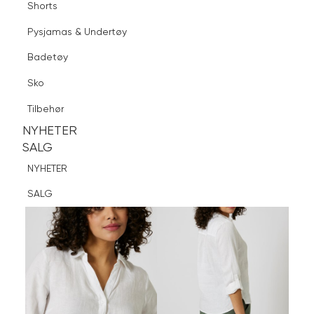
Shorts
Finn butikk
Pysjamas & Undertøy
Pysjamas & Undertøy
Sko
Badetøy
Tilbehør
Logg inn
Favoritter
Søk
Sko
NYHETER
SALG
Tilbehør
NYHETER
NYHETER
SALG
SALG
NYHETER
SALG