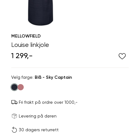
MELLOWFIELD
Louise linkjole
1 299,-
Velg
Velg farge:
Blå - Sky Captain
farge
Fri frakt på ordre over 1000,-
Størrels
Få v
Levering på døren
30 dagers returrett
Vi gir beskjed hvis varen 
ønsket 