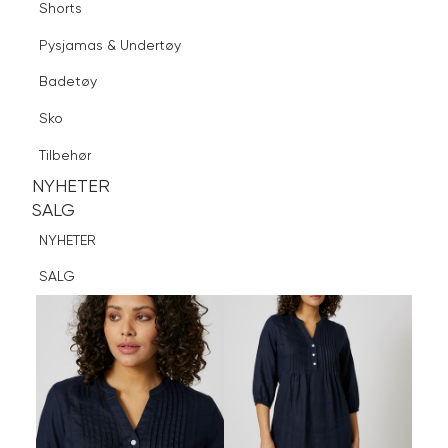
Shorts
Finn butikk
Pysjamas & Undertøy
Pysjamas & Undertøy
Sko
Badetøy
Tilbehør
Logg inn
Favoritter
Søk
Sko
NYHETER
SALG
Tilbehør
NYHETER
NYHETER
SALG
SALG
NYHETER
SALG