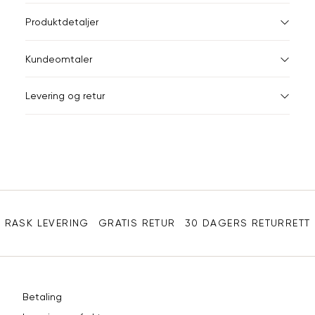
L
Størrelser
Klesstørrelser
Br
Produktdetaljer
XS
S
XS
34
78
Kundeomtaler
S
36
82
XXL
Levering og retur
M
38
86
Din
L
40
90
e-
XL
42
94
post
Sidebunn
XXL
44
98
RASK LEVERING
GRATIS RETUR
30 DAGERS RETURRETT
Betaling