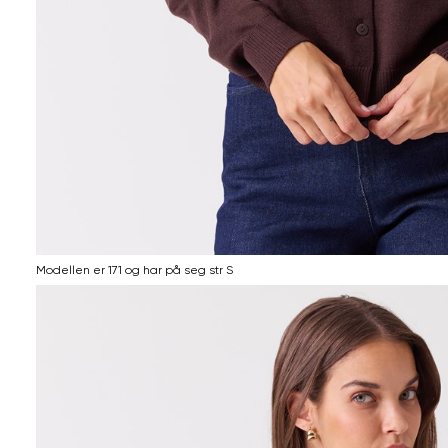
Modellen er 171 og har på seg str S
Informasjon
om
modellhøyde
og
produkstørrelse