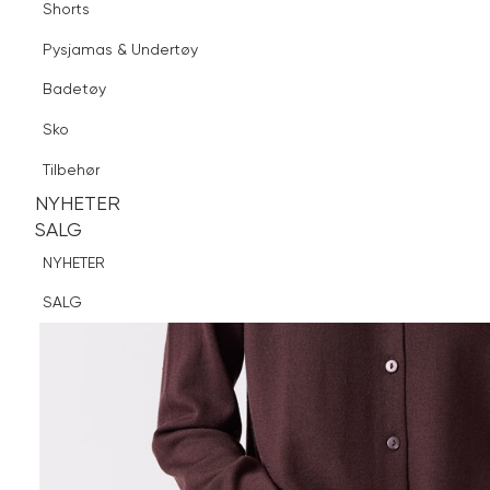
Shorts
Finn butikk
Pysjamas & Undertøy
Pysjamas & Undertøy
Sko
Badetøy
Tilbehør
Sko
NYHETER
SALG
Tilbehør
NYHETER
NYHETER
SALG
SALG
NYHETER
SALG