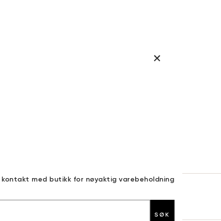
a kontakt med butikk for nøyaktig varebeholdning
30 DAGERS RETURRETT
SØK