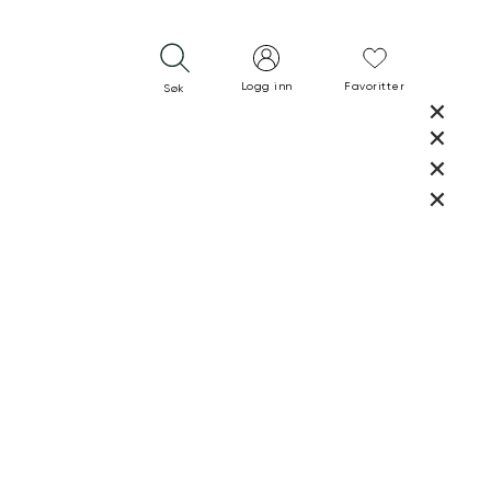
Logg inn
Favoritter
Søk
LUKK
LUKK
RASK LEVERING
GRATIS RETUR
30 DAGERS RETURRETT
LUKK
LUKK