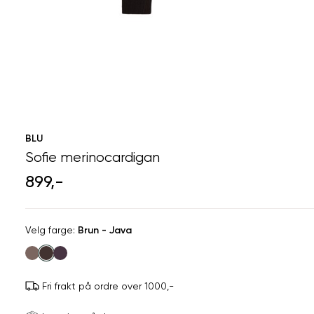
BLU
Sofie merinocardigan
899,-
Velg
Velg farge:
Brun - Java
farge
Fri frakt på ordre over 1000,-
Størrels
Få v