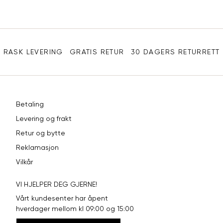
XL
42
94
Sidebunn
XXL
44
98
RASK LEVERING
GRATIS RETUR
30 DAGERS RETURRETT
Betaling
Levering og frakt
Retur og bytte
Reklamasjon
Vilkår
VI HJELPER DEG GJERNE!
Vårt kundesenter har åpent
hverdager mellom kl 09:00 og 15:00