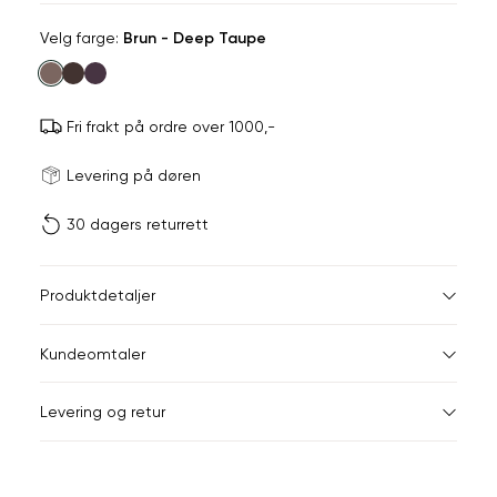
Velg
Velg farge:
Brun - Deep Taupe
farge
Fri frakt på ordre over 1000,-
Størrels
Få v
Levering på døren
30 dagers returrett
Vi gir beskjed hvis varen 
ønsket 
L
Størrelser
Klesstørrelser
Br
Produktdetaljer
Din
XS
34
78
Kundeomtaler
e-
post
S
36
82
Levering og retur
M
38
86
L
40
90