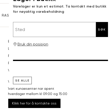
Sidebunn
Varelager er kun et estimat. Ta kontakt med butikk
XXL
44
33
for nøyaktig varebeholdning
RASK LEVERING
GRATIS RETUR
30 DAGERS RETURRETT
Sted
SØK
Betaling
Bruk din posisjon
Levering og frakt
Retur og bytte
Reklamasjon
Vilkår
SE ALLE
VI HJELPER DEG GJERNE!
Vårt kundesenter har åpent
hverdager mellom kl 09:00 og 15:00
Klikk her for å kontakte oss