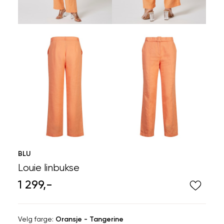
BLU
Louie linbukse
1 299,-
Velg
Velg farge:
Oransje - Tangerine