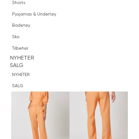
Shorts
Finn butikk
Pysjamas & Undertøy
Pysjamas & Undertøy
Sko
Badetøy
Tilbehør
Logg inn
Favoritter
Søk
Sko
NYHETER
SALG
Tilbehør
NYHETER
NYHETER
SALG
SALG
NYHETER
SALG