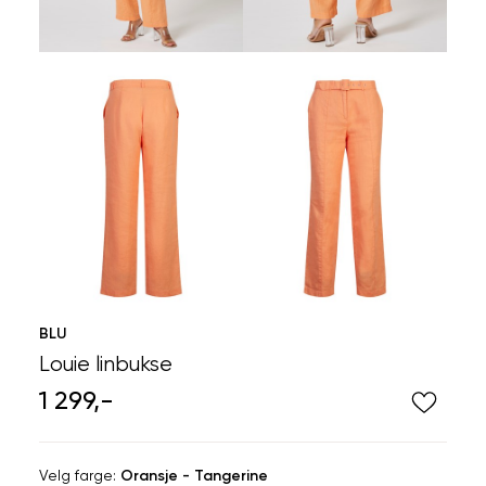
BLU
Louie linbukse
1 299,-
Velg
Velg farge:
Oransje - Tangerine