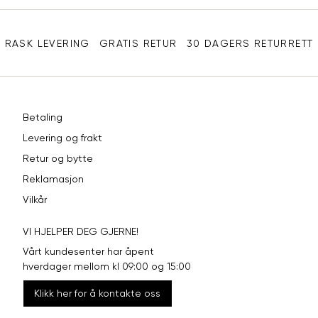
Sidebunn
XXL
44
33
RASK LEVERING
GRATIS RETUR
30 DAGERS RETURRETT
Betaling
Levering og frakt
Retur og bytte
Reklamasjon
Vilkår
VI HJELPER DEG GJERNE!
Vårt kundesenter har åpent
hverdager mellom kl 09:00 og 15:00
Klikk her for å kontakte oss