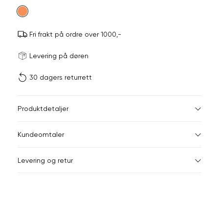
farge
Fri frakt på ordre over 1000,-
Størrels
Få v
Levering på døren
30 dagers returrett
Vi gir beskjed hvis varen 
ønsket 
L
Størrelser
Klesstørrelser
Jea
Produktdetaljer
34
36
XS
34
26-
Kundeomtaler
S
36
28-
44
Levering og retur
M
38
29-
Din
L
40
31
e-
XL
42
32
post