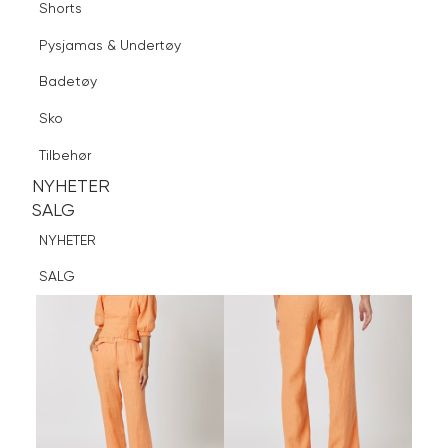
Shorts
Finn butikk
Pysjamas & Undertøy
Pysjamas & Undertøy
Sko
Badetøy
Tilbehør
Logg inn
Favoritter
Søk
Sko
NYHETER
SALG
Tilbehør
NYHETER
NYHETER
SALG
SALG
NYHETER
SALG