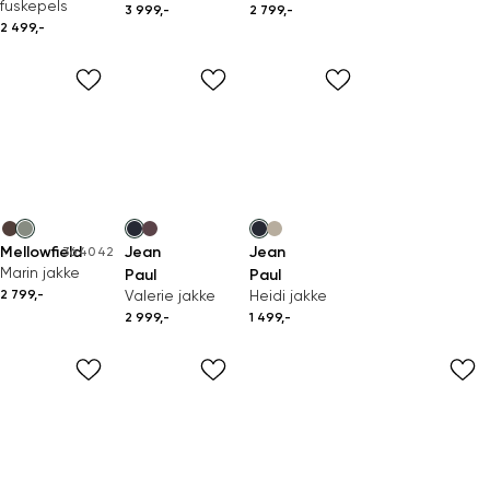
fuskepels
3 999,-
2 799,-
2 499,-
Mellowfield
Jean
Jean
36
40
42
Marin jakke
Paul
Paul
2 799,-
Valerie jakke
Heidi jakke
2 999,-
1 499,-