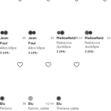
Jean
Jean
Mellowfield
Mellowfield
XS
XS
38
40
40
Rebecca
Rebecca
Paul
Paul
dunkåpe
dunkåpe
Alba kåpe
Alba kåpe
3 299,-
3 299,-
3 499,-
3 499,-
Blu
Blu
Blu
38
42
44
Petrina
Karola Jakke
Therese jakke