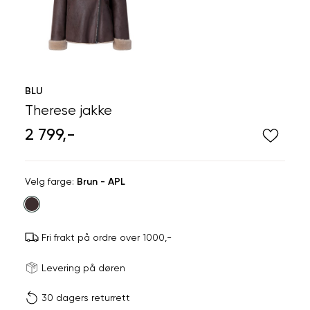
BLU
Therese jakke
2 799,-
Velg
Velg farge:
Brun - APL
farge
Fri frakt på ordre over 1000,-
Størrels
Få v
Levering på døren
30 dagers returrett
Vi gir beskjed hvis varen 