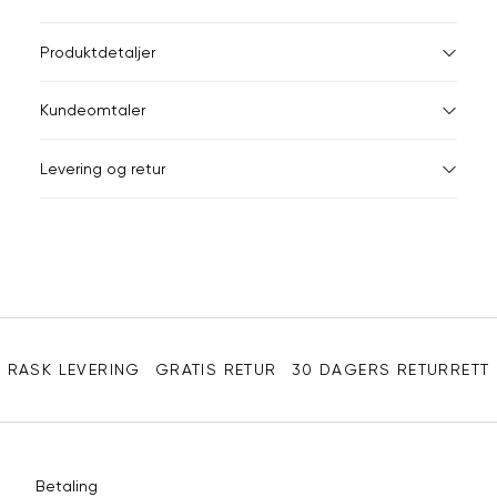
ønsket 
L
Størrelser
Klesstørrelser
Br
Produktdetaljer
34
36
XS
34
78
Kundeomtaler
S
36
82
44
Levering og retur
M
38
86
Din
L
40
90
e-
XL
42
94
post
Sidebunn
XXL
44
98
RASK LEVERING
GRATIS RETUR
30 DAGERS RETURRETT
Betaling