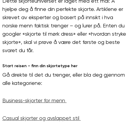
Dette skjorteuniverset er laget med ett mål: Å
hjelpe deg å finne din perfekte skjorte. Artiklene er
skrevet av eksperter og basert på innsikt i hva
norske menn
faktisk trenger – og lurer på. Enten du
googler «skjorte til mørk dress» eller «hvordan stryke
skjorte», skal vi prøve å være det første og beste
svaret du får.
Start reisen – finn din skjortetype her
Gå direkte til det du trenger, eller bla deg gjennom
alle kategoriene:
Business-skjorter for menn
Casual skjorter og avslappet stil