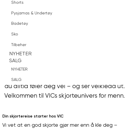
Shorts
Finn butikk
Pysjamas & Undertøy
Pysjamas & Undertøy
Sko
Badetøy
Tilbehør
En god skjorte er mer enn bare et
Logg inn
Favoritter
Søk
Sko
NYHETER
klesplagg – en god skjorte kan sette tonen
SALG
Tilbehør
for dagen din. Enten du skal på jobb, fest
NYHETER
NYHETER
eller alt midt i mellom; finner du skjorten du
SALG
SALG
trenger hos oss. Vi guider deg gjennom stil,
NYHETER
passform, vedlikehold og trender, sånn at
SALG
du alltid føler deg vel – og ser velkledd ut.
Velkommen til VICs skjorteunivers for menn.
Din skjortereise starter hos VIC
Vi vet at en god skjorte gjør mer enn å kle deg –