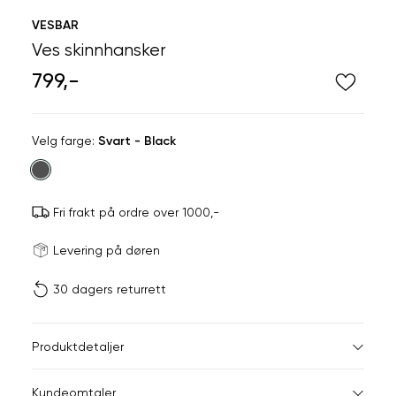
VESBAR
Ves skinnhansker
799,-
Velg
Velg farge:
Svart - Black
farge
Fri frakt på ordre over 1000,-
Størrels
Få v
Levering på døren
30 dagers returrett
Vi gir beskjed hvis varen 
ønsket 
L
Produktdetaljer
L/XL
S/M
Kundeomtaler