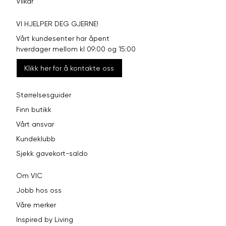
Vilkår
VI HJELPER DEG GJERNE!
Vårt kundesenter har åpent
hverdager mellom kl 09:00 og 15:00
Klikk her for å kontakte oss
Størrelsesguider
Finn butikk
Vårt ansvar
Kundeklubb
Sjekk gavekort-saldo
Om VIC
Jobb hos oss
Våre merker
Inspired by Living