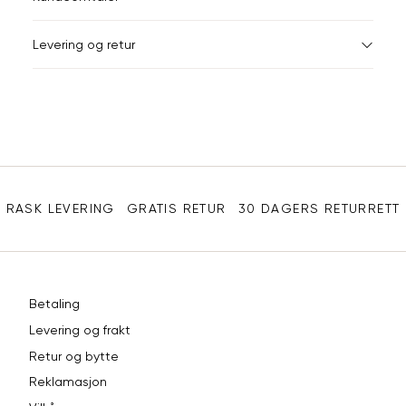
Din
Levering og retur
e-
post
Sidebunn
RASK LEVERING
GRATIS RETUR
30 DAGERS RETURRETT
Betaling
Levering og frakt
Retur og bytte
Reklamasjon