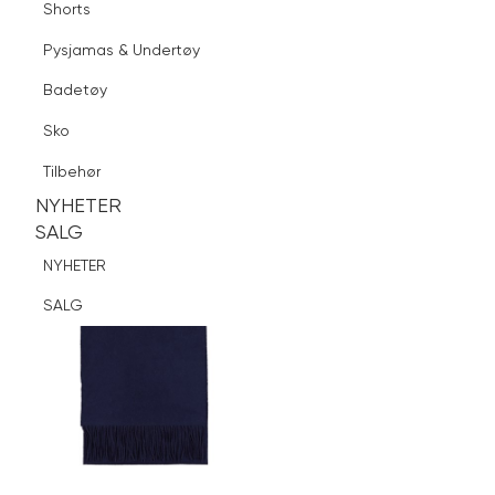
Shorts
Finn butikk
Pysjamas & Undertøy
Pysjamas & Undertøy
Sko
Badetøy
Tilbehør
Logg inn
Favoritter
Søk
Sko
NYHETER
SALG
Tilbehør
NYHETER
NYHETER
SALG
SALG
NYHETER
SALG