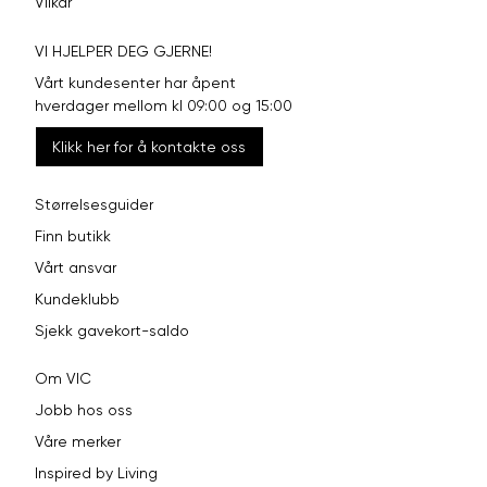
Vilkår
VI HJELPER DEG GJERNE!
Vårt kundesenter har åpent
hverdager mellom kl 09:00 og 15:00
Klikk her for å kontakte oss
Størrelsesguider
Finn butikk
Vårt ansvar
Kundeklubb
Sjekk gavekort-saldo
Om VIC
Jobb hos oss
Våre merker
Inspired by Living