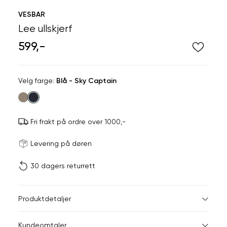
VESBAR
Lee ullskjerf
599,-
Velg
Velg farge:
Blå - Sky Captain
farge
Fri frakt på ordre over 1000,-
Størrels
Få v
Levering på døren
30 dagers returrett
Vi gir beskjed hvis varen 
ønsket 
L
Produktdetaljer
ONESIZE
Kundeomtaler