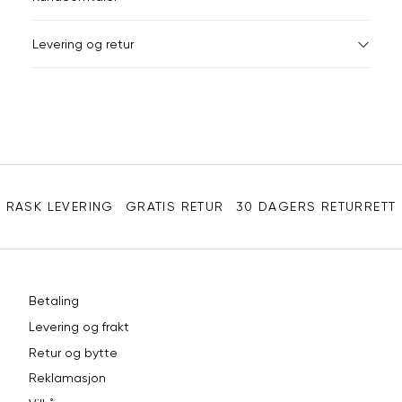
Din
Levering og retur
e-
post
Sidebunn
RASK LEVERING
GRATIS RETUR
30 DAGERS RETURRETT
Betaling
Levering og frakt
Retur og bytte
Reklamasjon