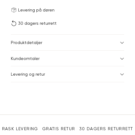
Størrels
Få v
Levering på døren
30 dagers returrett
Vi gir beskjed hvis varen 
ønsket 
L
Produktdetaljer
Din
Kundeomtaler
e-
post
Levering og retur
Sidebunn
RASK LEVERING
GRATIS RETUR
30 DAGERS RETURRETT