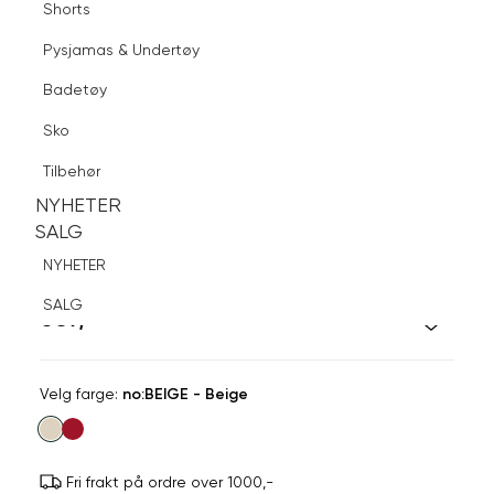
Shorts
Finn butikk
Pysjamas & Undertøy
Pysjamas & Undertøy
Sko
Badetøy
Tilbehør
Logg inn
Favoritter
Søk
Sko
NYHETER
SALG
Tilbehør
NYHETER
NYHETER
SALG
SALG
AMANDA C
NYHETER
Classic Tie
SALG
659,-
Velg
Velg farge:
no:BEIGE - Beige
farge
Fri frakt på ordre over 1000,-