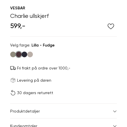
VESBAR
Charlie ullskjerf
599,-
Velg
Velg farge:
Lilla - Fudge
farge
Fri frakt på ordre over 1000,-
Størrels
Få v
Levering på døren
30 dagers returrett
Vi gir beskjed hvis varen 
ønsket 
L
Produktdetaljer
Din
Kundeomtaler