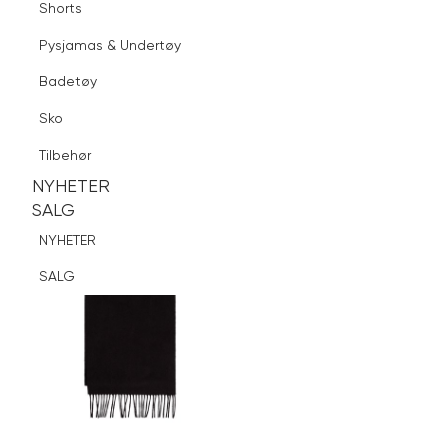
Shorts
Finn butikk
Pysjamas & Undertøy
Pysjamas & Undertøy
Sko
Badetøy
Tilbehør
Logg inn
Favoritter
Søk
Sko
NYHETER
SALG
Tilbehør
NYHETER
NYHETER
SALG
SALG
NYHETER
SALG