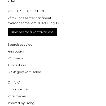
Vilkår
VI HJELPER DEG GJERNE!
Vårt kundesenter har åpent
hverdager mellom kl 09:00 og 15:00
Klikk her for å kontakte oss
Størrelsesguider
Finn butikk
Vårt ansvar
Kundeklubb
Sjekk gavekort-saldo
Om VIC
Jobb hos oss
Våre merker
Inspired by Living