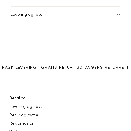
e-
post
Levering og retur
Sidebunn
RASK LEVERING
GRATIS RETUR
30 DAGERS RETURRETT
Betaling
Levering og frakt
Retur og bytte
Reklamasjon