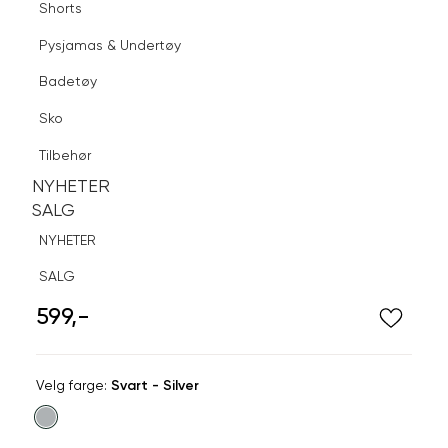
Shorts
Finn butikk
Pysjamas & Undertøy
Pysjamas & Undertøy
Sko
Badetøy
Tilbehør
Logg inn
Favoritter
Søk
Sko
NYHETER
SALG
Tilbehør
NYHETER
NYHETER
SALG
SALG
NYHETER
AMANDA C
SALG
Amanda klassisk slipsklype
599,-
Velg
Velg farge:
Svart - Silver
farge