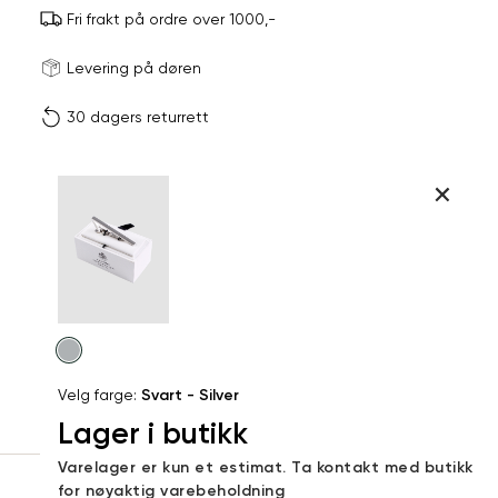
Fri frakt på ordre over 1000,-
Størrels
Få v
Levering på døren
30 dagers returrett
Vi gir beskjed hvis varen 
ønsket 
L
Produktdetaljer
Din
Kundeomtaler
e-
post
Levering og retur
Velg
farge
Velg farge:
Svart - Silver
Lager i butikk
Sidebunn
Varelager er kun et estimat. Ta kontakt med butikk
for nøyaktig varebeholdning