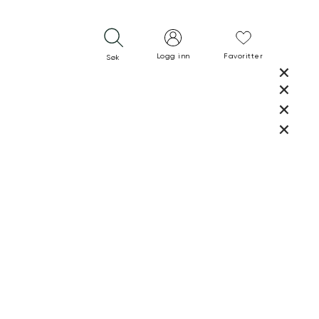
Logg inn
Favoritter
Søk
LUKK
LUKK
RASK LEVERING
GRATIS RETUR
30 DAGERS RETURRETT
LUKK
LUKK