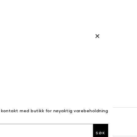
a kontakt med butikk for nøyaktig varebeholdning
30 DAGERS RETURRETT
SØK