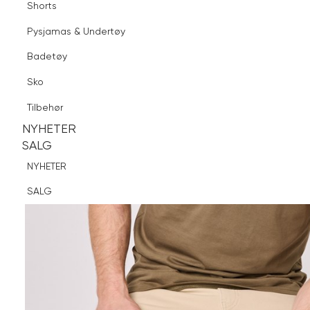
Shorts
Finn butikk
Pysjamas & Undertøy
Pysjamas & Undertøy
Sko
Badetøy
Tilbehør
Sko
NYHETER
SALG
Tilbehør
NYHETER
NYHETER
SALG
SALG
NYHETER
SALG