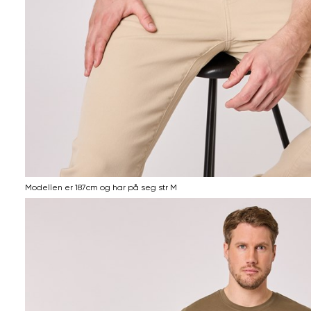
Modellen er 187cm og har på seg str M
Informasjon
om
modellhøyde
og
produkstørrelse