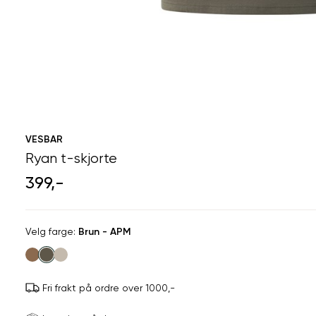
VESBAR
Ryan t-skjorte
399,-
Velg
Velg farge:
Brun - APM
farge
Fri frakt på ordre over 1000,-
Størrels
Få v