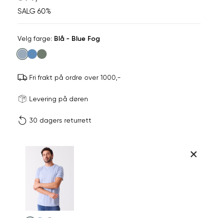
SALG 60%
Velg
Velg farge:
Blå - Blue Fog
farge
Fri frakt på ordre over 1000,-
Størrels
Få v
Levering på døren
30 dagers returrett
Vi gir beskjed hvis varen 
ønsket 
L
Størrelser
Klesstørrelser
Hal
Produktdetaljer
M
XL
S
44-46
38
Kundeomtaler
M
48-50
40
Din
Levering og retur
e-
L
52
42