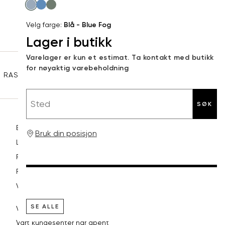
Velg
post
farge
XL
54
44
Velg farge:
Blå - Blue Fog
Lager i butikk
XXL
56
46
Sidebunn
Varelager er kun et estimat. Ta kontakt med butikk
3XL
58-60
48
for nøyaktig varebeholdning
RASK LEVERING
GRATIS RETUR
30 DAGERS RETURRETT
Sted
SØK
Betaling
Bruk din posisjon
Levering og frakt
Retur og bytte
Reklamasjon
Vilkår
SE ALLE
VI HJELPER DEG GJERNE!
Vårt kundesenter har åpent