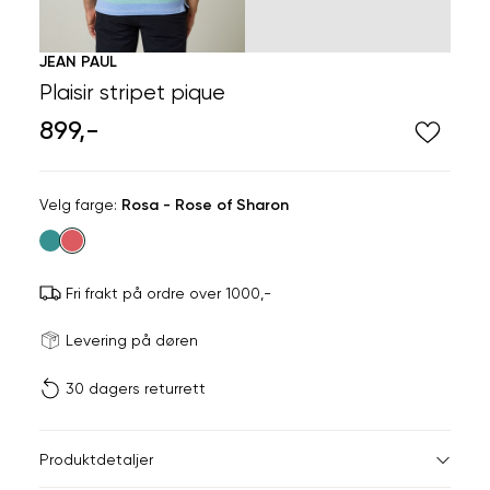
JEAN PAUL
Plaisir stripet pique
899,-
Velg
Velg farge:
Rosa - Rose of Sharon
farge
Fri frakt på ordre over 1000,-
Størrels
Få v
Levering på døren
30 dagers returrett
Vi gir beskjed hvis varen 
ønsket 
L
Størrelser
Klesstørrelser
Hal
Produktdetaljer