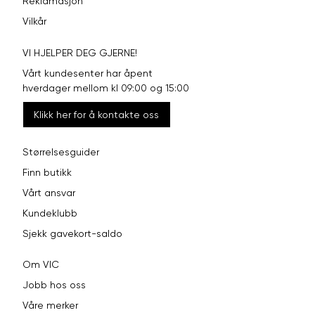
Reklamasjon
Vilkår
VI HJELPER DEG GJERNE!
Vårt kundesenter har åpent
hverdager mellom kl 09:00 og 15:00
Klikk her for å kontakte oss
Størrelsesguider
Finn butikk
Vårt ansvar
Kundeklubb
Sjekk gavekort-saldo
Om VIC
Jobb hos oss
Våre merker