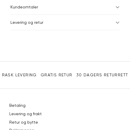
S
M
S
44-46
38
Kundeomtaler
M
48-50
40
XXXL
Levering og retur
L
52
42
Din
XL
54
44
e-
XXL
56
46
post
Sidebunn
3XL
58-60
48
RASK LEVERING
GRATIS RETUR
30 DAGERS RETURRETT
Betaling
Levering og frakt
Retur og bytte