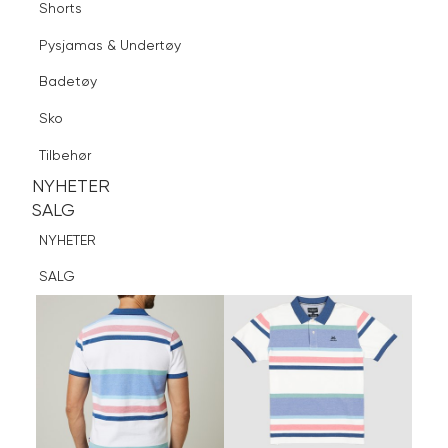
Shorts
Finn butikk
Pysjamas & Undertøy
Pysjamas & Undertøy
Sko
Badetøy
Tilbehør
Logg inn
Favoritter
Søk
Sko
NYHETER
SALG
Tilbehør
NYHETER
NYHETER
SALG
SALG
NYHETER
SALG