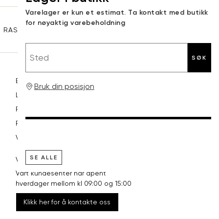
Sidebunn
Varelager er kun et estimat. Ta kontakt med butikk
3XL
58-60
48
for nøyaktig varebeholdning
RASK LEVERING
GRATIS RETUR
30 DAGERS RETURRETT
Sted
SØK
Betaling
Bruk din posisjon
Levering og frakt
Retur og bytte
Reklamasjon
Vilkår
SE ALLE
VI HJELPER DEG GJERNE!
Vårt kundesenter har åpent
hverdager mellom kl 09:00 og 15:00
Klikk her for å kontakte oss