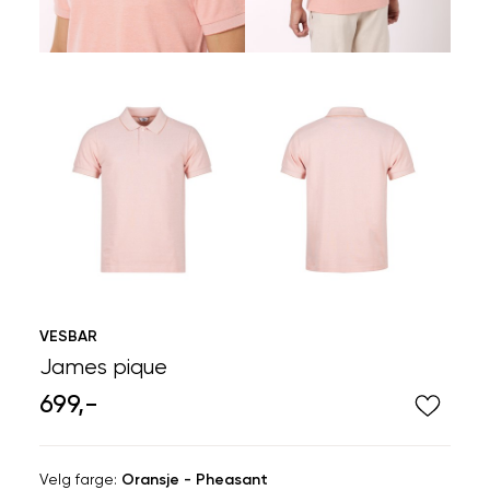
VESBAR
James pique
699,-
Velg
Velg farge:
Oransje - Pheasant