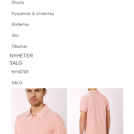
Shorts
Finn butikk
Pysjamas & Undertøy
Pysjamas & Undertøy
Sko
Badetøy
Tilbehør
Logg inn
Favoritter
Søk
Sko
NYHETER
SALG
Tilbehør
NYHETER
NYHETER
SALG
SALG
NYHETER
SALG