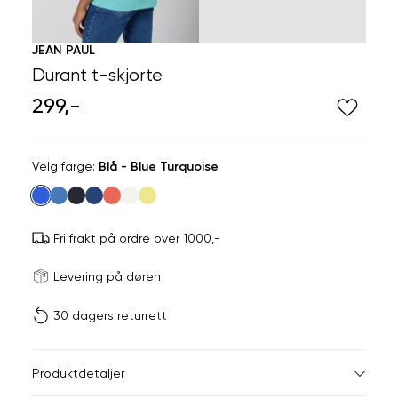
JEAN PAUL
Durant t-skjorte
299,-
Velg
Velg farge:
Blå - Blue Turquoise
farge
Fri frakt på ordre over 1000,-
Størrels
Få v
Levering på døren
30 dagers returrett
Vi gir beskjed hvis varen 
ønsket 
L
Størrelser
Klesstørrelser
Hal
Produktdetaljer