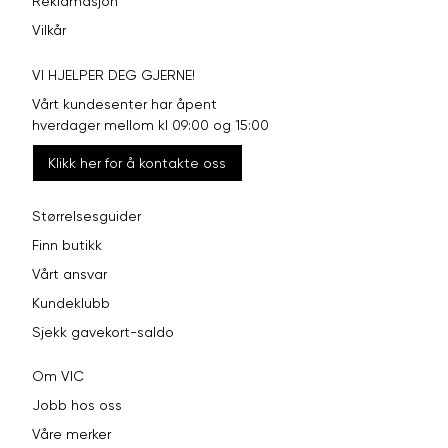
Reklamasjon
Vilkår
VI HJELPER DEG GJERNE!
Vårt kundesenter har åpent
hverdager mellom kl 09:00 og 15:00
Klikk her for å kontakte oss
Størrelsesguider
Finn butikk
Vårt ansvar
Kundeklubb
Sjekk gavekort-saldo
Om VIC
Jobb hos oss
Våre merker