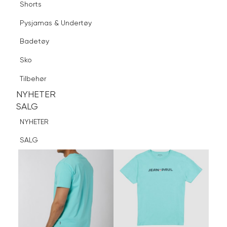
Shorts
Finn butikk
Pysjamas & Undertøy
Pysjamas & Undertøy
Sko
Badetøy
Tilbehør
Logg inn
Favoritter
Søk
Sko
NYHETER
SALG
Tilbehør
NYHETER
NYHETER
SALG
SALG
NYHETER
SALG