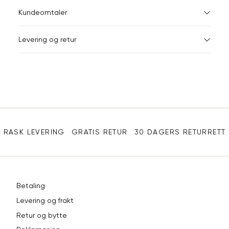
S
M
S
44-46
38
Kundeomtaler
M
48-50
40
XXXL
Levering og retur
L
52
42
Din
XL
54
44
e-
XXL
56
46
post
Sidebunn
3XL
58-60
48
RASK LEVERING
GRATIS RETUR
30 DAGERS RETURRETT
Betaling
Levering og frakt
Retur og bytte