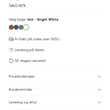
SALG 60%
Velg
Velg farge:
Hvit - Bright White
farge
Fri frakt på ordre over 1000,-
Størrels
Få v
Levering på døren
30 dagers returrett
Vi gir beskjed hvis varen 
ønsket 
L
Størrelser
Klesstørrelser
Hal
Produktdetaljer
S
S
44-46
38
Kundeomtaler
M
48-50
40
Din
Levering og retur
e-
L
52
42