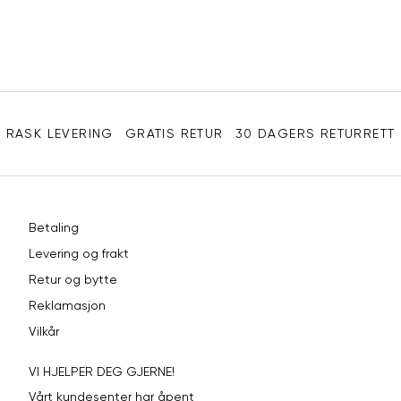
post
XL
54
44
XXL
56
46
Sidebunn
3XL
58-60
48
RASK LEVERING
GRATIS RETUR
30 DAGERS RETURRETT
Betaling
Levering og frakt
Retur og bytte
Reklamasjon
Vilkår
VI HJELPER DEG GJERNE!
Vårt kundesenter har åpent