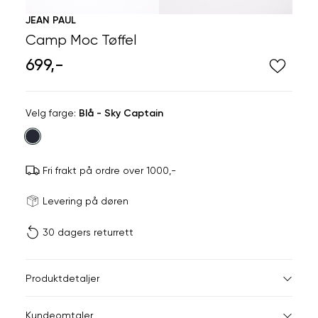
JEAN PAUL
Camp Moc Tøffel
699,-
Velg
Velg farge:
Blå - Sky Captain
farge
Fri frakt på ordre over 1000,-
Størrels
Få v
Levering på døren
30 dagers returrett
Vi gir beskjed hvis varen 
ønsket 
L
Størrelse (EU)
Produktdetaljer
41
42
40
Kundeomtaler