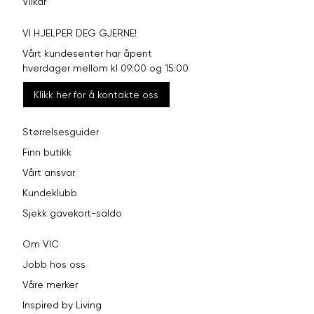
Vilkår
VI HJELPER DEG GJERNE!
Vårt kundesenter har åpent
hverdager mellom kl 09:00 og 15:00
Klikk her for å kontakte oss
Størrelsesguider
Finn butikk
Vårt ansvar
Kundeklubb
Sjekk gavekort-saldo
Om VIC
Jobb hos oss
Våre merker
Inspired by Living