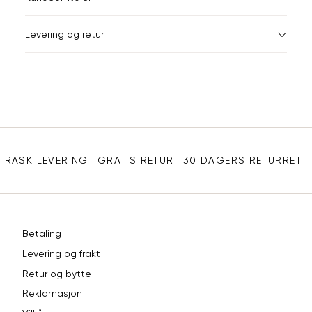
41
Din
Levering og retur
e-
42
post
43
44
Sidebunn
45
RASK LEVERING
GRATIS RETUR
30 DAGERS RETURRETT
46
Betaling
Levering og frakt
Retur og bytte
Reklamasjon