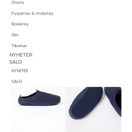
Shorts
Finn butikk
Pysjamas & Undertøy
Pysjamas & Undertøy
Sko
Badetøy
Tilbehør
Logg inn
Favoritter
Søk
Sko
NYHETER
SALG
Tilbehør
NYHETER
NYHETER
SALG
SALG
NYHETER
SALG