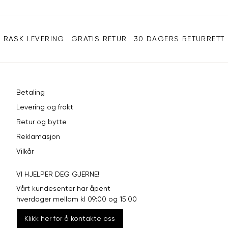
Liv
100
108
116
Sidebunn
Ermlengde
86
89
92
RASK LEVERING
GRATIS RETUR
30 DAGERS RETURRETT
Rygglengde
76
78
80
REGULAR FIT, NORMA
Betaling
Levering og frakt
Størrelse
S
M
L
Retur og bytte
Halsvidde
38
40
42
Reklamasjon
Vilkår
Bryst
104
110
116
VI HJELPER DEG GJERNE!
Liv
100
106
112
Vårt kundesenter har åpent
Ermlengde
86
89
92
hverdager mellom kl 09:00 og 15:00
Klikk her for å kontakte oss
74-
76-
Rygglengde
78-80