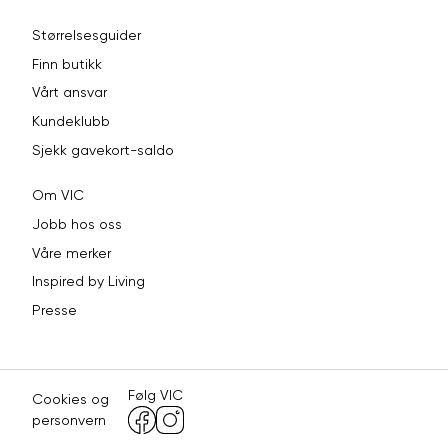
76
78
Størrelsesguider
Finn butikk
SLIM FIT, SMAL PASS
Vårt ansvar
Størrelse
S
M
L
Kundeklubb
Sjekk gavekort-saldo
Halsvidde
38
40
42
Om VIC
Bryst
101
107
113
Jobb hos oss
Liv
89
95
101
Våre merker
Inspired by Living
Ermlengde
88
90
92
Presse
74-
76-
Rygglengde
78-80
76
78
Følg VIC
Cookies og
personvern
MARIO CONTI