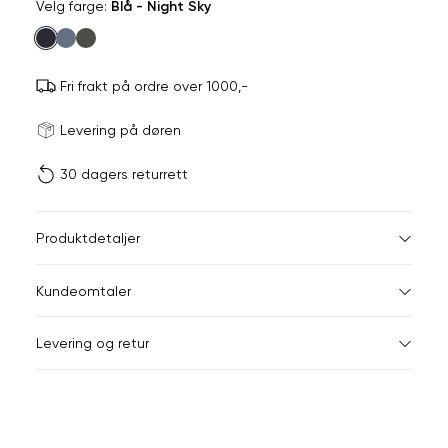
Velg
Velg farge:
Blå - Night Sky
farge
Fri frakt på ordre over 1000,-
Størrels
Få v
Levering på døren
30 dagers returrett
Vi gir beskjed hvis varen 
Listet opp etter merke
ønsket 
JEAN PAUL, MARIO C
L
Produktdetaljer
REDFORD
S
M
CLASSIC FIT, LEDIG 
Kundeomtaler
Din
Levering og retur
Størrelse
S
M
L
e-
post
Halsvidde
38
40
42
Bryst
104
112
120