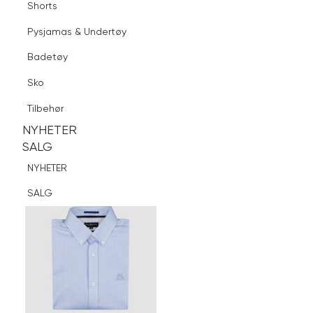
Shorts
Finn butikk
Pysjamas & Undertøy
Pysjamas & Undertøy
Sko
Badetøy
Tilbehør
Logg inn
Favoritter
Søk
Sko
NYHETER
SALG
Tilbehør
NYHETER
NYHETER
SALG
SALG
NYHETER
SALG