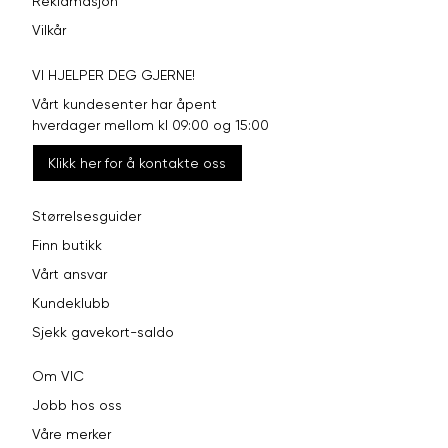
Reklamasjon
Vilkår
Bryst
104
110
116
VI HJELPER DEG GJERNE!
Liv
100
106
112
Vårt kundesenter har åpent
Ermlengde
86
89
92
hverdager mellom kl 09:00 og 15:00
Klikk her for å kontakte oss
74-
76-
Rygglengde
78-80
76
78
Størrelsesguider
Finn butikk
SLIM FIT, SMAL PASS
Vårt ansvar
Størrelse
S
M
L
Kundeklubb
Sjekk gavekort-saldo
Halsvidde
38
40
42
Om VIC
Bryst
101
107
113
Jobb hos oss
Liv
89
95
101
Våre merker