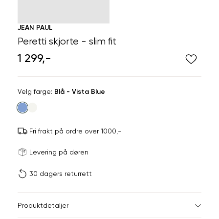
JEAN PAUL
Peretti skjorte - slim fit
1 299,-
Velg
Velg farge:
Blå - Vista Blue
farge
Fri frakt på ordre over 1000,-
Størrels
Få v
Levering på døren
30 dagers returrett
Vi gir beskjed hvis varen 
Listet opp etter merke
ønsket 
JEAN PAUL, MARIO C
L
Produktdetaljer
REDFORD