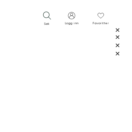
Logg inn
Favoritter
Søk
LUKK
LUKK
RASK LEVERING
GRATIS RETUR
30 DAGERS RETURRETT
LUKK
LUKK