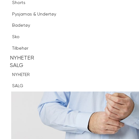
Shorts
Finn butikk
Pysjamas & Undertøy
Pysjamas & Undertøy
Sko
Badetøy
Tilbehør
Sko
NYHETER
SALG
Tilbehør
NYHETER
NYHETER
SALG
SALG
NYHETER
SALG