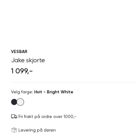
VESBAR
Jake skjorte
1 099,-
Velg
Velg farge:
Hvit - Bright White
farge
Fri frakt på ordre over 1000,-
Størrels
Få v
Levering på døren