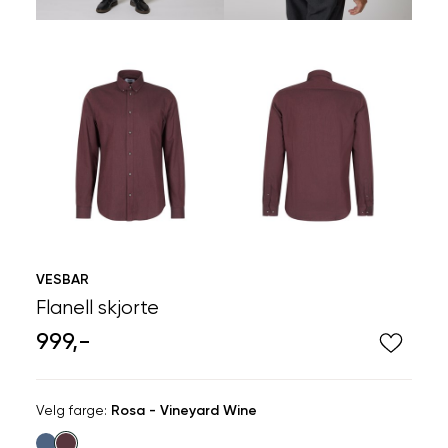
VESBAR
Flanell skjorte
999,-
Velg
Velg farge:
Rosa - Vineyard Wine
farge