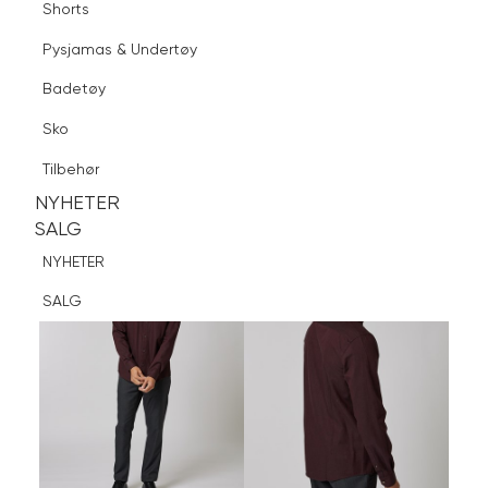
Shorts
Finn butikk
Pysjamas & Undertøy
Pysjamas & Undertøy
Sko
Badetøy
Tilbehør
Logg inn
Favoritter
Søk
Sko
NYHETER
SALG
Tilbehør
NYHETER
NYHETER
SALG
SALG
NYHETER
SALG