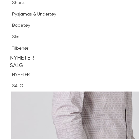
Shorts
Finn butikk
Pysjamas & Undertøy
Pysjamas & Undertøy
Sko
Badetøy
Tilbehør
Sko
NYHETER
SALG
Tilbehør
NYHETER
NYHETER
SALG
SALG
NYHETER
SALG