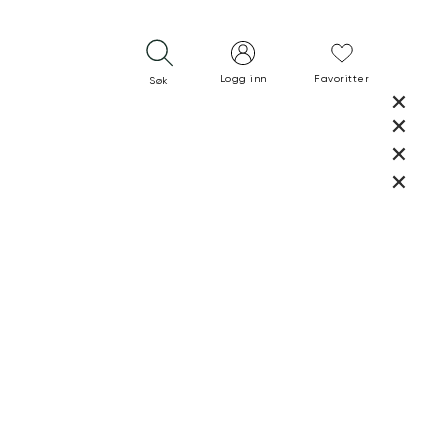
Logg inn
Favoritter
Søk
LUKK
LUKK
RASK LEVERING
GRATIS RETUR
30 DAGERS RETURRETT
LUKK
LUKK