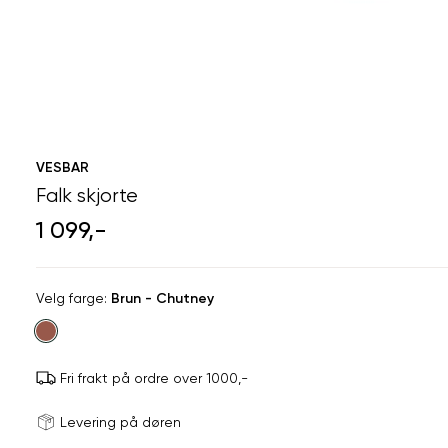
VESBAR
Falk skjorte
1 099,-
Velg
Velg farge:
Brun - Chutney
farge
Fri frakt på ordre over 1000,-
Størrels
Få v
Levering på døren