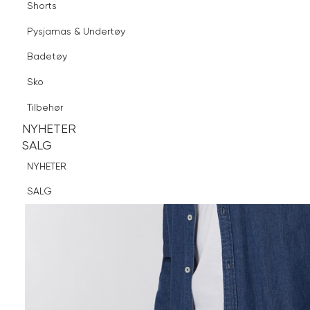
Shorts
Finn butikk
Pysjamas & Undertøy
Pysjamas & Undertøy
Sko
Badetøy
Tilbehør
Sko
NYHETER
SALG
Tilbehør
NYHETER
NYHETER
SALG
SALG
NYHETER
SALG