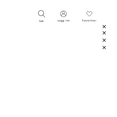
Logg inn
Favoritter
Søk
LUKK
LUKK
RASK LEVERING
GRATIS RETUR
30 DAGERS RETURRETT
LUKK
LUKK