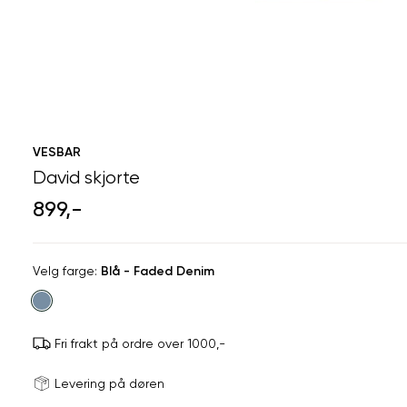
VESBAR
David skjorte
899,-
Velg
Velg farge:
Blå - Faded Denim
farge
Fri frakt på ordre over 1000,-
Størrels
Få v
Levering på døren