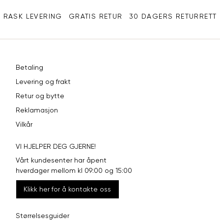
Ermlengde
86
89
92
RASK LEVERING
GRATIS RETUR
30 DAGERS RETURRETT
Rygglengde
76
78
80
REGULAR FIT, NORMA
Betaling
Levering og frakt
Størrelse
S
M
L
Retur og bytte
Halsvidde
38
40
42
Reklamasjon
Vilkår
Bryst
104
110
116
VI HJELPER DEG GJERNE!
Liv
100
106
112
Vårt kundesenter har åpent
Ermlengde
86
89
92
hverdager mellom kl 09:00 og 15:00
Klikk her for å kontakte oss
74-
76-
Rygglengde
78-80
76
78
Størrelsesguider