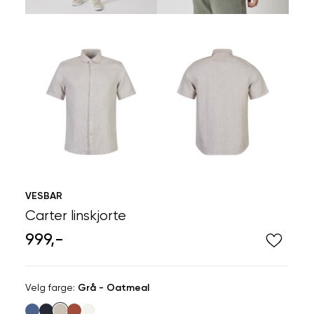
VESBAR
Carter linskjorte
999,-
Velg
Velg farge:
Grå - Oatmeal
farge