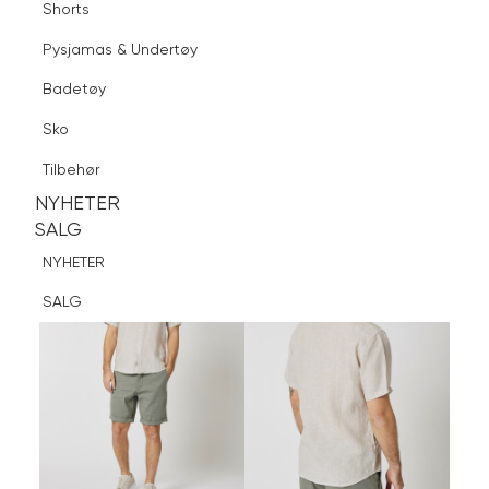
Shorts
Finn butikk
Pysjamas & Undertøy
Pysjamas & Undertøy
Sko
Badetøy
Tilbehør
Logg inn
Favoritter
Søk
Sko
NYHETER
SALG
Tilbehør
NYHETER
NYHETER
SALG
SALG
NYHETER
SALG