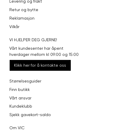
Levering og frakt
Størrelse
S
M
L
Retur og bytte
Halsvidde
38
40
42
Reklamasjon
Vilkår
Bryst
104
110
116
VI HJELPER DEG GJERNE!
Liv
100
106
112
Vårt kundesenter har åpent
Ermlengde
86
89
92
hverdager mellom kl 09:00 og 15:00
Klikk her for å kontakte oss
74-
76-
Rygglengde
78-80
76
78
Størrelsesguider
Finn butikk
SLIM FIT, SMAL PASS
Vårt ansvar
Størrelse
S
M
L
Kundeklubb
Sjekk gavekort-saldo
Halsvidde
38
40
42
Om VIC
Bryst
101
107
113