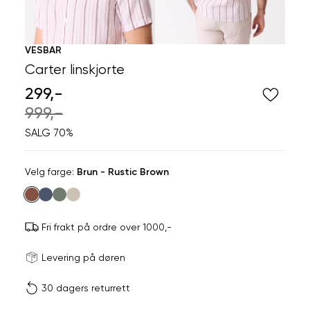
VESBAR
Carter linskjorte
299,-
999,-
SALG 70%
Velg
Velg farge:
Brun - Rustic Brown
farge
Fri frakt på ordre over 1000,-
Størrels
Få v
Levering på døren
30 dagers returrett
Vi gir beskjed hvis varen 
Listet opp etter merke
ønsket 