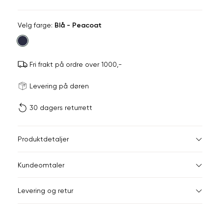
Velg
Velg farge:
Blå - Peacoat
farge
Fri frakt på ordre over 1000,-
Størrels
Få v
Levering på døren
30 dagers returrett
Vi gir beskjed hvis varen 
ønsket 
L
Midjemål i tommer
Midjemå
Produktdetaljer
Din
28"
76,5
Kundeomtaler
e-
post
29"
79
Levering og retur
30"
81,5