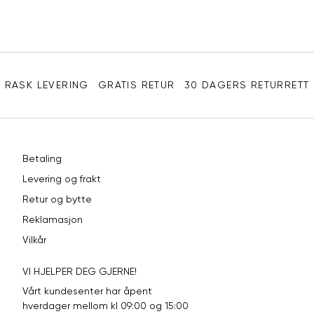
31"
84
32"
86,5
Sidebunn
33"
89
RASK LEVERING
GRATIS RETUR
30 DAGERS RETURRETT
34"
91,5
36"
96,5
38"
101,5
Betaling
Levering og frakt
40"
106,5
Retur og bytte
Reklamasjon
Vilkår
VI HJELPER DEG GJERNE!
Vårt kundesenter har åpent
hverdager mellom kl 09:00 og 15:00