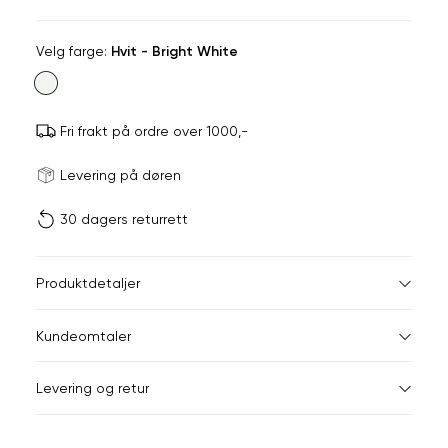
Velg
Velg farge:
Hvit - Bright White
farge
Fri frakt på ordre over 1000,-
Størrels
Få v
Levering på døren
30 dagers returrett
Vi gir beskjed hvis varen 
ønsket 
L
Midjemål i tommer
Midjemå
Produktdetaljer
Din
28"
76,5
Kundeomtaler
e-
post
29"
79
Levering og retur
30"
81,5