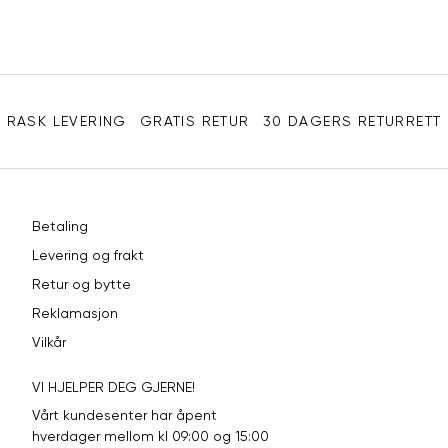
31"
84
32"
86,5
Sidebunn
33"
89
RASK LEVERING
GRATIS RETUR
30 DAGERS RETURRETT
34"
91,5
36"
96,5
38"
101,5
Betaling
Levering og frakt
40"
106,5
Retur og bytte
Reklamasjon
Vilkår
VI HJELPER DEG GJERNE!
Vårt kundesenter har åpent
hverdager mellom kl 09:00 og 15:00