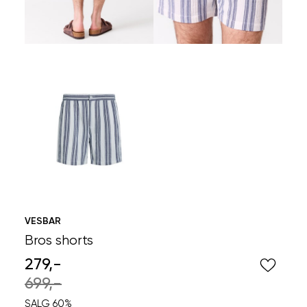
VESBAR
Bros shorts
279,-
699,-
SALG 60%