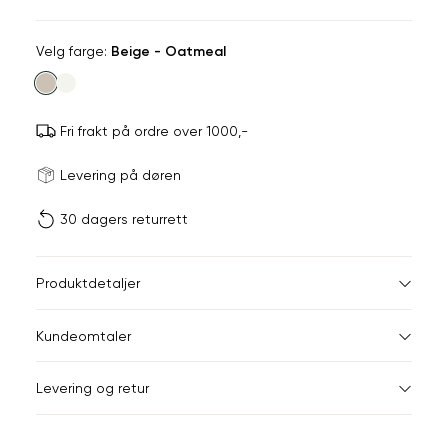
Velg
Velg farge:
Beige - Oatmeal
farge
Fri frakt på ordre over 1000,-
Størrels
Få v
Levering på døren
30 dagers returrett
Vi gir beskjed hvis varen 
ønsket 
L
Midjemål i tommer
Midjemå
Produktdetaljer
S
L
28"
76,5
Kundeomtaler
29"
79
Din
Levering og retur
e-
30"
81,5
post