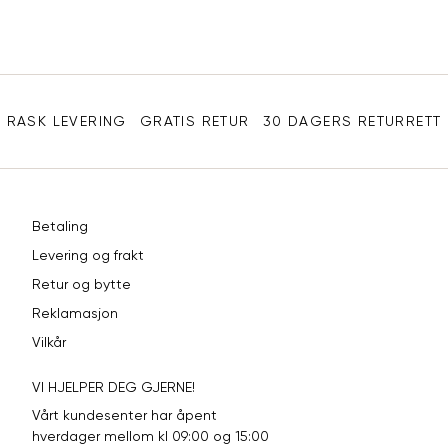
31"
84
32"
86,5
Sidebunn
33"
89
RASK LEVERING
GRATIS RETUR
30 DAGERS RETURRETT
34"
91,5
36"
96,5
38"
101,5
Betaling
Levering og frakt
40"
106,5
Retur og bytte
Reklamasjon
Vilkår
VI HJELPER DEG GJERNE!
Vårt kundesenter har åpent
hverdager mellom kl 09:00 og 15:00