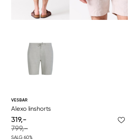
VESBAR
Alexo linshorts
319,-
799,-
SALG 60%